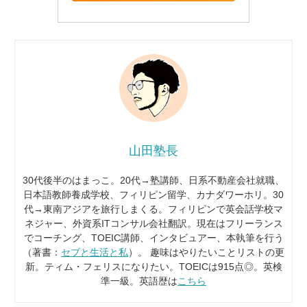
山田塾長
30代後半のはまっこ。20代→塾講師、日系不動産会社就職、
日本語教師養成学校、フィリピン留学、カナダワーホリ。30
代→東南アジアを旅行しまくる。フィリピンで英会話学校マ
ネジャー、外資系ITコンサル会社翻訳。現在はフリーランス
でコーチング、TOEIC講師、インタビュアー、本執筆を行う
（著書：
セブと生活と私
）。 趣味はやりたいことリストの更
新。ティム・フェリスになりたい。TOEICは915点◎。英検
準一級。英語歴は
こちら