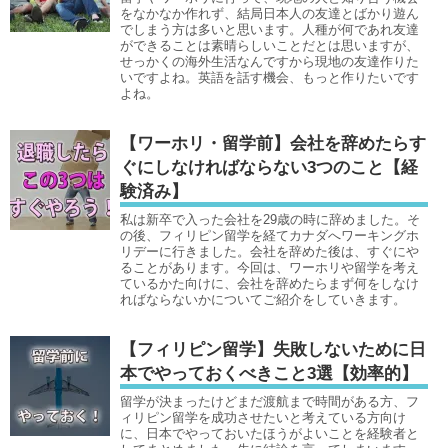
をなかなか作れず、結局日本人の友達とばかり遊ん
でしまう方は多いと思います。人種が何であれ友達
ができることは素晴らしいことだとは思いますが、
せっかくの海外生活なんですから現地の友達作りた
いですよね。英語を話す機会、もっと作りたいです
よね。
【ワーホリ・留学前】会社を辞めたらす
ぐにしなければならない3つのこと【経
験済み】
私は新卒で入った会社を29歳の時に辞めました。そ
の後、フィリピン留学を経てカナダへワーキングホ
リデーに行きました。会社を辞めた後は、すぐにや
ることがあります。今回は、ワーホリや留学を考え
ているかた向けに、会社を辞めたらまず何をしなけ
ればならないかについてご紹介をしていきます。
【フィリピン留学】失敗しないために日
本でやっておくべきこと3選【効率的】
留学が決まったけどまだ渡航まで時間がある方、フ
ィリピン留学を成功させたいと考えている方向け
に、日本でやっておいたほうがよいことを経験者と