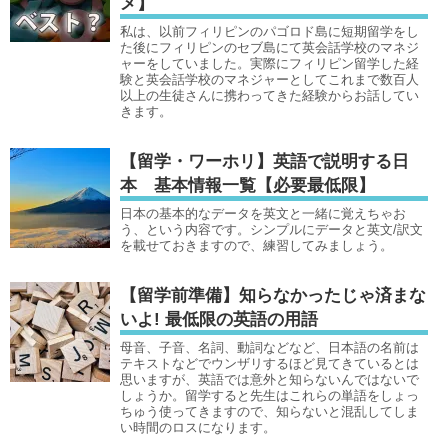
メ】
私は、以前フィリピンのパゴロド島に短期留学をし
た後にフィリピンのセブ島にて英会話学校のマネジ
ャーをしていました。実際にフィリピン留学した経
験と英会話学校のマネジャーとしてこれまで数百人
以上の生徒さんに携わってきた経験からお話してい
きます。
【留学・ワーホリ】英語で説明する日
本 基本情報一覧【必要最低限】
日本の基本的なデータを英文と一緒に覚えちゃお
う、という内容です。シンプルにデータと英文/訳文
を載せておきますので、練習してみましょう。
【留学前準備】知らなかったじゃ済まな
いよ! 最低限の英語の用語
母音、子音、名詞、動詞などなど、日本語の名前は
テキストなどでウンザリするほど見てきているとは
思いますが、英語では意外と知らないんではないで
しょうか。留学すると先生はこれらの単語をしょっ
ちゅう使ってきますので、知らないと混乱してしま
い時間のロスになります。