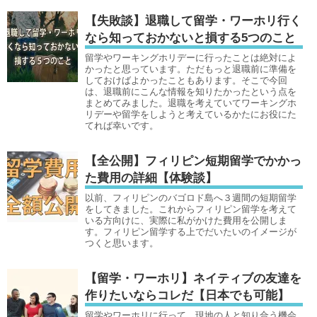
【失敗談】退職して留学・ワーホリ行く
なら知っておかないと損する5つのこと
留学やワーキングホリデーに行ったことは絶対によ
かったと思っています。ただもっと退職前に準備を
しておけばよかったこともあります。そこで今回
は、退職前にこんな情報を知りたかったという点を
まとめてみました。退職を考えていてワーキングホ
リデーや留学をしようと考えているかたにお役にた
てれば幸いです。
【全公開】フィリピン短期留学でかかっ
た費用の詳細【体験談】
以前、フィリピンのバゴロド島へ３週間の短期留学
をしてきました。これからフィリピン留学を考えて
いる方向けに、実際に私がかけた費用を公開しま
す。フィリピン留学する上でだいたいのイメージが
つくと思います。
【留学・ワーホリ】ネイティブの友達を
作りたいならコレだ【日本でも可能】
留学やワーホリに行って、現地の人と知り合う機会