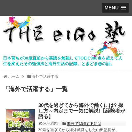
MENU
日本育ちが30歳直前から英語を勉強してTOEIC900点を超えて人
生を変えたその勉強法と海外生活の記録。ときどき恋の話。
ホーム
海外で活躍する
「
海外で活躍する
」
一覧
30代を過ぎてから海外で働くには? 探
し方～内定まで一気に解説!【経験者が
語る】
2020/3/1
海外で就職するには
30歳を過ぎてから海外就職をした山田塾長が、