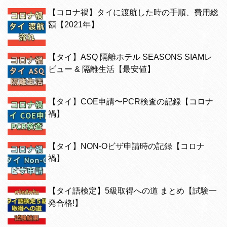
【コロナ禍】タイに渡航した時の手順、費用総
額【2021年】
【タイ】ASQ 隔離ホテル SEASONS SIAMレ
ビュー & 隔離生活【最安値】
【タイ】COE申請〜PCR検査の記録【コロナ
禍】
【タイ】NON-Oビザ申請時の記録【コロナ
禍】
【タイ語検定】5級取得への道 まとめ【試験一
発合格!】