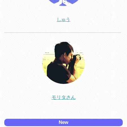
しゅう
モリタさん
New