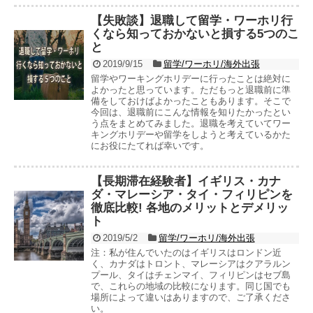
【失敗談】退職して留学・ワーホリ行
くなら知っておかないと損する5つのこ
と
2019/9/15
留学/ワーホリ/海外出張
留学やワーキングホリデーに行ったことは絶対に
よかったと思っています。ただもっと退職前に準
備をしておけばよかったこともあります。そこで
今回は、退職前にこんな情報を知りたかったとい
う点をまとめてみました。退職を考えていてワー
キングホリデーや留学をしようと考えているかた
にお役にたてれば幸いです。
【長期滞在経験者】イギリス・カナ
ダ・マレーシア・タイ・フィリピンを
徹底比較! 各地のメリットとデメリッ
ト
2019/5/2
留学/ワーホリ/海外出張
注：私が住んでいたのはイギリスはロンドン近
く、カナダはトロント、マレーシアはクアラルン
プール、タイはチェンマイ、フィリピンはセブ島
で、これらの地域の比較になります。同じ国でも
場所によって違いはありますので、ご了承くださ
い。