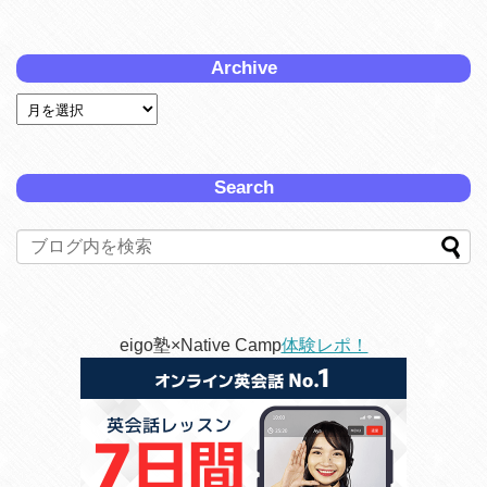
Archive
Search
eigo塾×Native Camp
体験レポ！