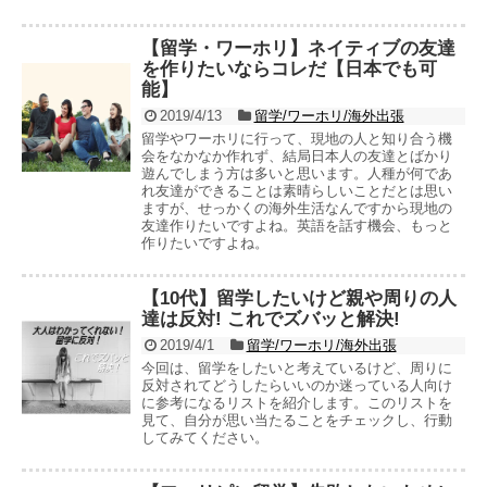
【留学・ワーホリ】ネイティブの友達
を作りたいならコレだ【日本でも可
能】
2019/4/13
留学/ワーホリ/海外出張
留学やワーホリに行って、現地の人と知り合う機
会をなかなか作れず、結局日本人の友達とばかり
遊んでしまう方は多いと思います。人種が何であ
れ友達ができることは素晴らしいことだとは思い
ますが、せっかくの海外生活なんですから現地の
友達作りたいですよね。英語を話す機会、もっと
作りたいですよね。
【10代】留学したいけど親や周りの人
達は反対! これでズバッと解決!
2019/4/1
留学/ワーホリ/海外出張
今回は、留学をしたいと考えているけど、周りに
反対されてどうしたらいいのか迷っている人向け
に参考になるリストを紹介します。このリストを
見て、自分が思い当たることをチェックし、行動
してみてください。