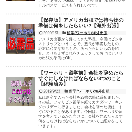
こそこあるのでGood！ 近くの空港までの無料シャ
トルバスサービスもうれしいです。
【保存版】アメリカ出張では持ち物の
準備は何をしたらいい?【海外出張】
2020/1/3
留学/ワーホリ/海外出張
アメリカ出張から帰ってきた塾長。今回はビジネ
ストリップということで、塾長が準備したもの、
絶対に必要な持ちもの、あったらいいものを紹
介。とりあえずこれをチェックしておけばアメリ
カ出張の準備はOK。
【ワーホリ・留学前】会社を辞めたら
すぐにしなければならない3つのこと
【経験済み】
2019/9/23
留学/ワーホリ/海外出張
私は新卒で入った会社を29歳の時に辞めました。
その後、フィリピン留学を経てカナダへワーキン
グホリデーに行きました。会社を辞めた後は、す
ぐにやることがあります。今回は、ワーホリや留
学を考えているかた向けに、会社を辞めたらまず
何をしなければならないかについてご紹介をして
いきます。