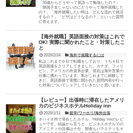
「30歳からどうやって英語って勉強したの？」
「帰国子女じゃないのにどうやって海外就職した
の？」「海外就職したい時は、どんな流れで就活
するの？」「ビザはどうなるの？」といった質問
に答えます。
【海外就職】英語面接の対策はこれで
OK! 実際に聞かれたこと・対策したこ
と
2020/2/24
海外で就職するには
私はこれまで６社で転職をしており、うち４社で
英語面接をクリアしてきました。カナダ、フィリ
ピン、アメリカの外資系企業、現在は海外営業の
仕事に携わっています。私がこれまでに経験して
きた、英語面接で実際に聞かれた質問内容や行っ
た対策についてシェアしていきたいと思います。
【レビュー】出張時に滞在したアメリ
カのビジネスホテルHoliday inn
2020/1/11
留学/ワーホリ/海外出張
オハイオ州で滞在したホテル、Holiday Innのレビ
ューです。結論から言うと、ビジネスホテルでの
アメニティや設備は十分、朝食もバラエティもそ