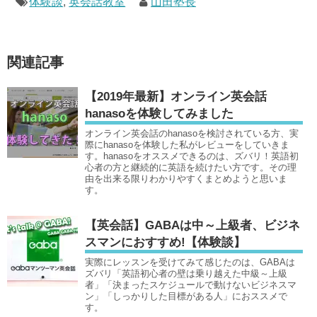
体験談
,
英会話教室
山田塾長
関連記事
【2019年最新】オンライン英会話
hanasoを体験してみました
オンライン英会話のhanasoを検討されている方、実
際にhanasoを体験した私がレビューをしていきま
す。hanasoをオススメできるのは、ズバリ！英語初
心者の方と継続的に英語を続けたい方です。その理
由を出来る限りわかりやすくまとめようと思いま
す。
【英会話】GABAは中～上級者、ビジネ
スマンにおすすめ!【体験談】
実際にレッスンを受けてみて感じたのは、GABAは
ズバリ「英語初心者の壁は乗り越えた中級～上級
者」「決まったスケジュールで動けないビジネスマ
ン」「しっかりした目標がある人」におススメで
す。