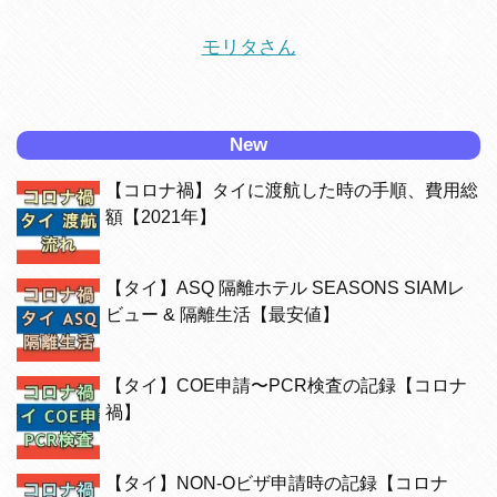
モリタさん
New
【コロナ禍】タイに渡航した時の手順、費用総
額【2021年】
【タイ】ASQ 隔離ホテル SEASONS SIAMレ
ビュー & 隔離生活【最安値】
【タイ】COE申請〜PCR検査の記録【コロナ
禍】
【タイ】NON-Oビザ申請時の記録【コロナ