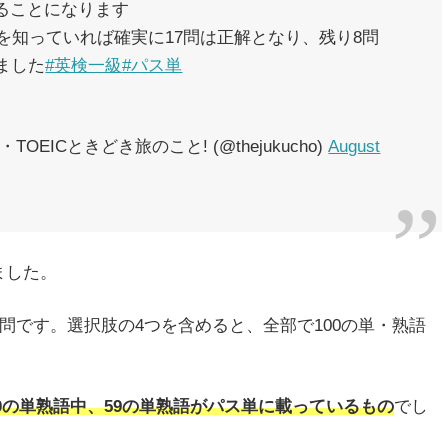
ることになります
を知っていれば確実に17問は正解となり、残り8問
ました
#英検一級
#パス単
EICときどき旅のこと! (@thejukucho)
August
ました。
5問です。選択肢の4つを含めると、全部で100の単・熟語
00の単熟語中、59の単熟語がパス単に載っているもの
でし