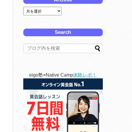
Search
eigo塾×Native Camp
体験レポ！