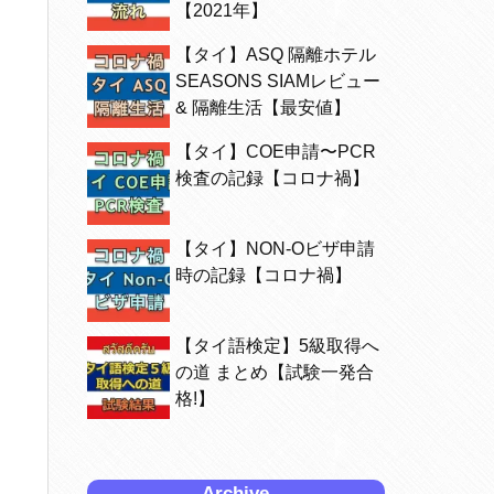
【2021年】
【タイ】ASQ 隔離ホテル
SEASONS SIAMレビュー
& 隔離生活【最安値】
【タイ】COE申請〜PCR
検査の記録【コロナ禍】
【タイ】NON-Oビザ申請
時の記録【コロナ禍】
【タイ語検定】5級取得へ
の道 まとめ【試験一発合
格!】
Archive