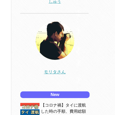
しゅう
モリタさん
New
【コロナ禍】タイに渡航
した時の手順、費用総額