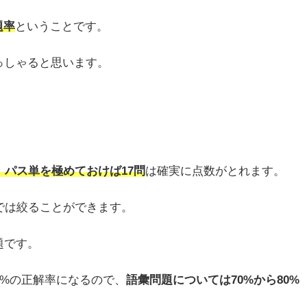
題率
ということです。
っしゃると思います。
、パス単を極めておけば17問
は確実に点数がとれます。
では絞ることができます。
題です。
0%の正解率になるので、
語彙問題については70%から80%