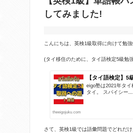
【英検1級】単語帳パ
してみました!
こんにちは、英検1級取得に向けて勉
(タイ移住のために、タイ語検定5級勉強
【タイ語検定】5級
eigo塾は2021
タイ。 スパイシー...
theeigojuku.com
さて、英検1級では語彙問題でどれだ