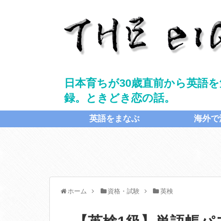
日本育ちが30歳直前から英語を
録。ときどき恋の話。
英語をまなぶ
海外で
ホーム
資格・試験
英検