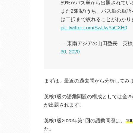
59%がパス単から出題されてい
また25問のうち、パス単の単語
は二択まで絞れることがわかり
pic.twitter.com/SwUwYaCXH0
— 東南アジアの山田塾長 英検・TO
30, 2020
まずは、最近の過去問から分析してみ
英検1級の語彙問題の構成としては全2
が出題されます。
英検1級2020年第1回の語彙問題は、
1
た。