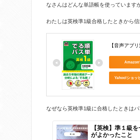
なさんはどんな単語帳を使っていますか
わたしは英検準1級合格したときから
【音声アプリ
Amazo
Yahoo!ショ
なぜなら英検準1級に合格したときは
【英検】準１級を
がよかったこと