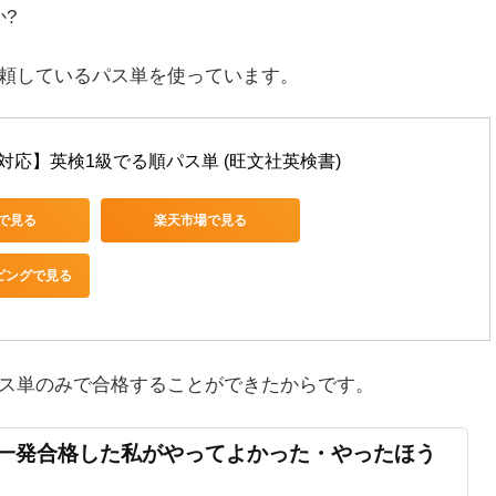
?
信頼しているパス単を使っています。
対応】英検1級でる順パス単 (旺文社英検書)
nで見る
楽天市場で見る
ッピングで見る
パス単のみで合格することができたからです。
一発合格した私がやってよかった・やったほう