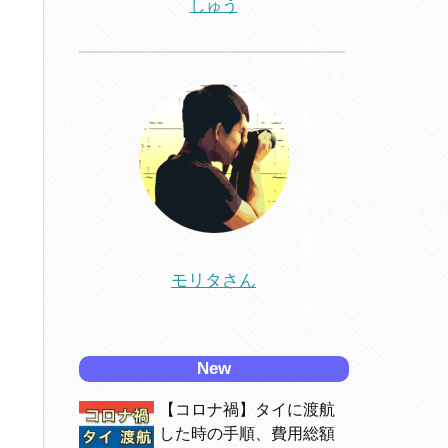
しゅう
モリタさん
New
【コロナ禍】タイに渡航
した時の手順、費用総額