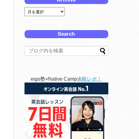
Search
eigo塾×Native Camp
体験レポ！