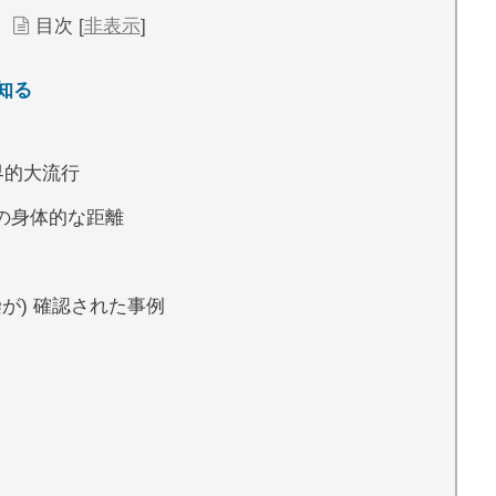
目次
[
非表示
]
知る
世界的大流行
= 人との身体的な距離
 (感染が) 確認された事例