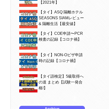
【2021年】
【タイ】ASQ 隔離ホテル
SEASONS SIAMレビュー
& 隔離生活【最安値】
【タイ】COE申請〜PCR
検査の記録【コロナ禍】
【タイ】NON-Oビザ申請
時の記録【コロナ禍】
【タイ語検定】5級取得へ
の道 まとめ【試験一発合
格!】
Archive