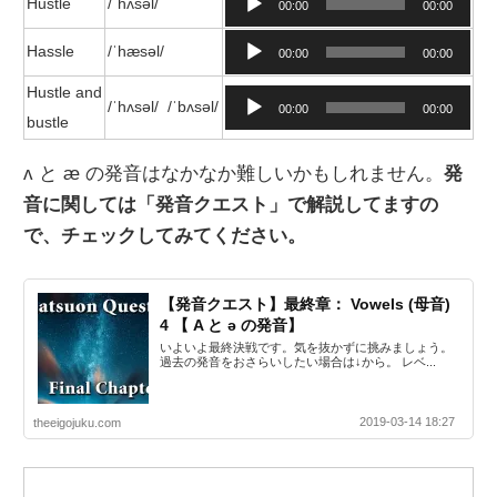
Hustle
/ˈhʌsəl/
00:00
00:00
声
音
Hassle
/
ˈhæs
ə
l
/
00:00
00:00
プ
声
レ
Hustle and
音
プ
/ˈhʌsəl/
/
ˈbʌs
ə
l
/
00:00
00:00
ー
bustle
声
レ
ヤ
プ
ー
ʌ と
æ の発音はなかなか難しいかもしれません。
発
ー
レ
ヤ
音に関しては「発音クエスト」で解説してますの
ー
ー
で、チェックしてみてください。
ヤ
ー
【発音クエスト】最終章： Vowels (母音)
4 【 A と ə の発音】
いよいよ最終決戦です。気を抜かずに挑みましょう。
過去の発音をおさらいしたい場合は↓から。 レベ...
2019-03-14 18:27
theeigojuku.com