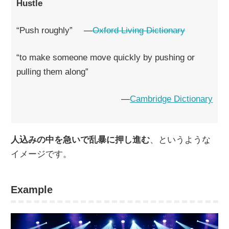
Hustle
“Push roughly” ―
Oxford Living Dictionary
“to make someone move quickly by pushing or
pulling them along”
―
Cambridge Dictionary
人込みの中を急いで乱暴に押し進む
、というような
イメージです。
Example