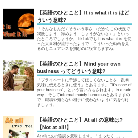
【英語のひとこと】It is what it is はど
ういう意味?
「そんなもんだ / そういう事さ （だからこの状況で
我慢しよう、諦めよう、しょうがないさ）」といっ
たところでしょうか。TikTokでも It is what it is を使
った大喜利が流行ったようで、こういった動画を見
るのもニュアンスを掴むのに役立ちますね。
【英語のひとこと】Mind your own
business ってどういう意味?
「プライベートに干渉してほしくないことを、乱暴
気味に伝えるときに使う」とあります。 "It's none of
your business"、という言い方もされます。In a rude
way、そしてinformal mainly humorousとありますの
で、職場や知らない相手に使わないように気を付け
ましょう。
【英語のひとこと】At all の意味は?
【Not at all!】
At allは文の強調を意味します。「まったく…」、