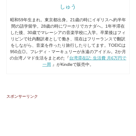
しゅう
昭和59年生まれ。東京都出身。21歳の時にイギリスへ約半年
間の語学留学。28歳の時にワーホリでカナダへ。1年半滞在
した後、30歳でマレーシアの音楽学校に入学。卒業後はフィ
リピンで社内翻訳者として働き、現在はフリーランスで翻訳
をしながら、音楽を作ったり旅行したりしてます。TOEICは
950点◎。フレディ・マーキュリーが永遠のアイドル。2か月
の台湾ノマド生活をまとめた『
台湾滞在記: 生活費 月6万円で
一周
』がKindleで販売中。
スポンサーリンク