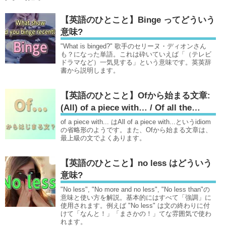
【英語のひとこと】Binge ってどういう
意味?
"What is binged?" 歌手のセリーヌ・ディオンさん
も？になった単語。これは砕いていえば「（テレビ
ドラマなど）一気見する」という意味です。英英辞
書から説明します。
【英語のひとこと】Ofから始まる文章:
(All) of a piece with… / Of all the…
of a piece with... はAll of a piece with...というidiom
の省略形のようです。また、Ofから始まる文章は、
最上級の文でよくあります。
【英語のひとこと】no less はどういう
意味?
"No less", "No more and no less", "No less than"の
意味と使い方を解説。基本的にはすべて「強調」に
使用されます。例えば "No less" は文の終わりに付
けて「なんと！」「まさかの！」てな雰囲気で使わ
れます。