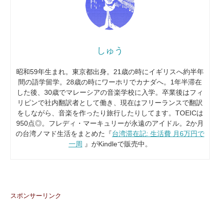
しゅう
昭和59年生まれ。東京都出身。21歳の時にイギリスへ約半年
間の語学留学。28歳の時にワーホリでカナダへ。1年半滞在
した後、30歳でマレーシアの音楽学校に入学。卒業後はフィ
リピンで社内翻訳者として働き、現在はフリーランスで翻訳
をしながら、音楽を作ったり旅行したりしてます。TOEICは
950点◎。フレディ・マーキュリーが永遠のアイドル。2か月
の台湾ノマド生活をまとめた『
台湾滞在記: 生活費 月6万円で
一周
』がKindleで販売中。
スポンサーリンク