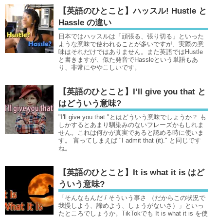
【英語のひとこと】ハッスル! Hustle と
Hassle の違い
日本ではハッスルは「頑張る、張り切る」といった
ような意味で使われることが多いですが、実際の意
味はそれだけではありません。また英語ではHustle
と書きますが、似た発音でHassleという単語もあ
り、非常にややこしいです。
【英語のひとこと】I’ll give you that と
はどういう意味?
"I'll give you that."とはどういう意味でしょうか？ も
しかするとあまり馴染みのないフレーズかもしれま
せん。これは何かが真実であると認める時に使いま
す。 言ってしまえば "I admit that (it)." と同じです
ね。
【英語のひとこと】It is what it is はど
ういう意味?
「そんなもんだ / そういう事さ （だからこの状況で
我慢しよう、諦めよう、しょうがないさ）」といっ
たところでしょうか。TikTokでも It is what it is を使