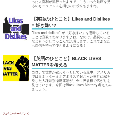
った大喜利が流行ったようで、こういった動画を見
るのもニュアンスを掴むのに役立ちますね。
【英語のひとこと】Likes and Dislikes
= 好き嫌い?
"likes and dislikes" が「好き嫌い」を意味している
ことは直観でわかりますよね。なので、品詞のこと
などもう少しつっこんで説明します。これであなた
も自信を持って使えるようになる！
【英語のひとこと】BLACK LIVES
MATTERを考える
コロナで世界が変わろうとしている最中、アメリカ
ではミネソタ州ミネアポリスで起こった事件に端を
発した人種差別撤廃運動が、全世界規模で広がりを
見せています。今回はBlack Lives Matterを考えてみ
ましょう。
スポンサーリンク