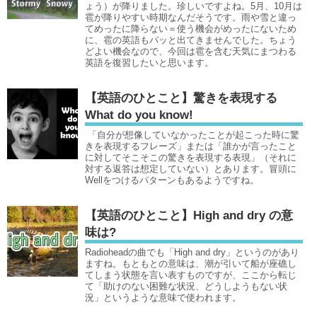
ょう）が降りました。珍しいですよね。5月、10月は
雹が降りやすい時期なんだそうです。雨や雪と違っ
てめったに降らない＝使う機会がめったにないため
に、雹の英語もパッと出てきませんでした。ちょう
どよい機会なので、今回は雹を含む天気にまつわる
英語を復習したいと思います。
【英語のひとこと】驚きを表現する
What do you know!
「自分が想像していなかったことが起こった時に驚
きを表現するフレーズ」または「誰かが言ったこと
に対してそこそこの驚きを表現する表現」（それに
対する返答は想定していない）とあります。冒頭に
Wellをつけるパターンもあるようですね。
【英語のひとこと】High and dry の意
味は?
Radioheadの曲でも「High and dry」というのがあり
ますね。もともとの意味は、潮が引いて船が座礁し
てしまう状態を言い表すものですが、ここから転じ
て「助けのない困難な状況、どうしようもない状
況」というような意味で使われます。